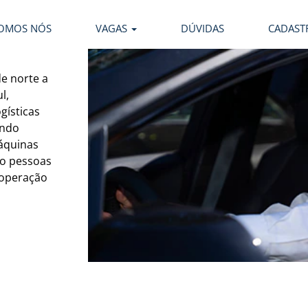
OMOS NÓS
VAGAS
DÚVIDAS
CADAST
e norte a
l,
gísticas
indo
áquinas
do pessoas
 operação