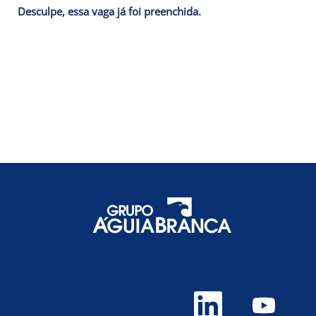
Desculpe, essa vaga já foi preenchida.
A
A
b
b
r
r