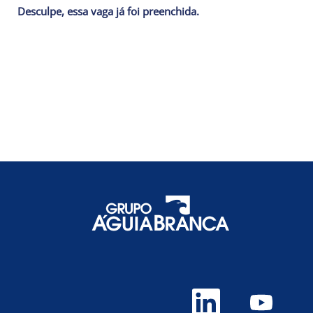
Desculpe, essa vaga já foi preenchida.
A
A
b
b
r
r