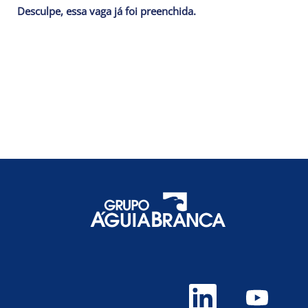
Desculpe, essa vaga já foi preenchida.
A
A
b
b
r
r