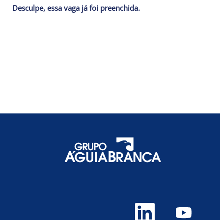
Desculpe, essa vaga já foi preenchida.
A
A
b
b
r
r