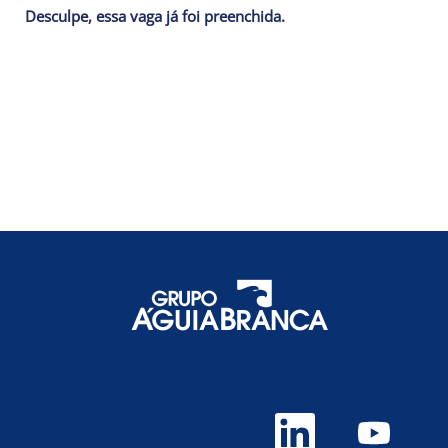
Desculpe, essa vaga já foi preenchida.
A
A
b
b
r
r