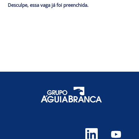
Desculpe, essa vaga já foi preenchida.
A
A
b
b
r
r