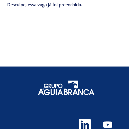
Desculpe, essa vaga já foi preenchida.
A
A
b
b
r
r