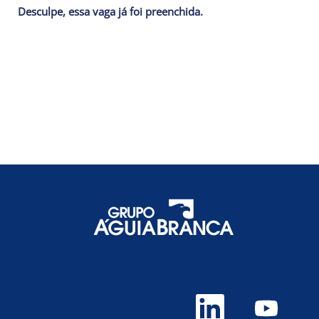
Desculpe, essa vaga já foi preenchida.
A
A
b
b
r
r