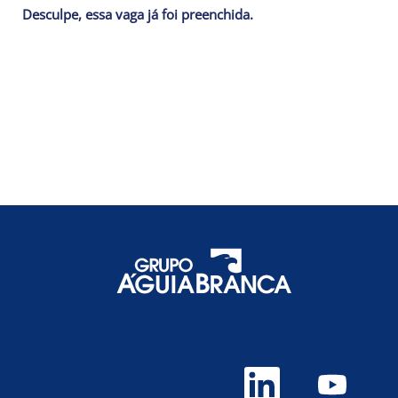
Desculpe, essa vaga já foi preenchida.
A
A
b
b
r
r